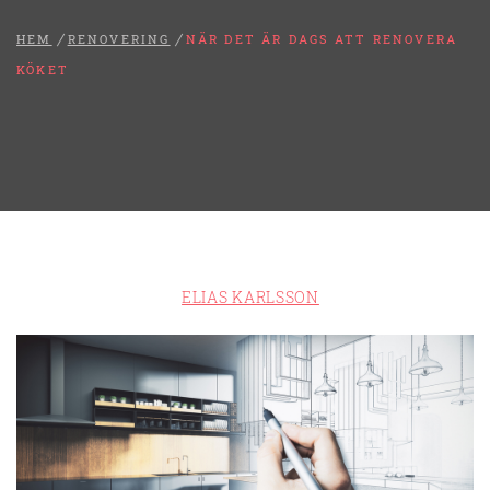
HEM
RENOVERING
NÄR DET ÄR DAGS ATT RENOVERA
KÖKET
ELIAS KARLSSON