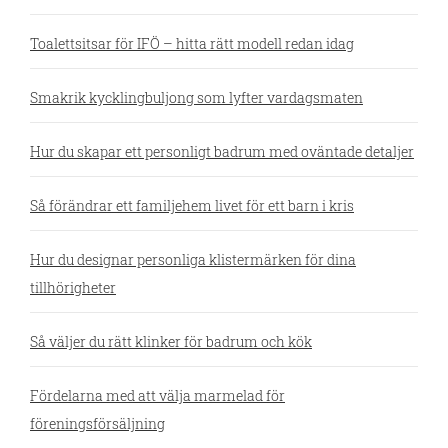
Toalettsitsar för IFÖ – hitta rätt modell redan idag
Smakrik kycklingbuljong som lyfter vardagsmaten
Hur du skapar ett personligt badrum med oväntade detaljer
Så förändrar ett familjehem livet för ett barn i kris
Hur du designar personliga klistermärken för dina
tillhörigheter
Så väljer du rätt klinker för badrum och kök
Fördelarna med att välja marmelad för
föreningsförsäljning