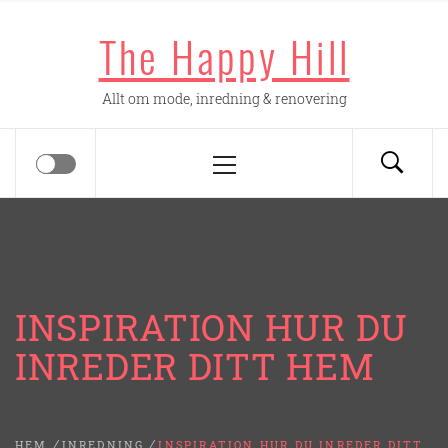
Hoppa
The Happy Hill
till
innehåll
Allt om mode, inredning & renovering
Primär
meny
INSPIRATION HUR DU
INREDER DITT HEM
HEM
INREDNING
INSPIRATION HUR DU INREDER DITT