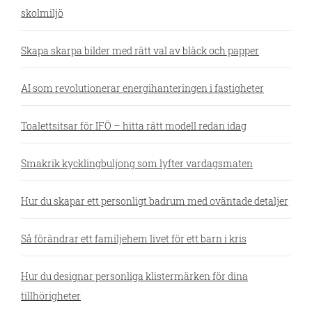
skolmiljö
Skapa skarpa bilder med rätt val av bläck och papper
AI som revolutionerar energihanteringen i fastigheter
Toalettsitsar för IFÖ – hitta rätt modell redan idag
Smakrik kycklingbuljong som lyfter vardagsmaten
Hur du skapar ett personligt badrum med oväntade detaljer
Så förändrar ett familjehem livet för ett barn i kris
Hur du designar personliga klistermärken för dina
tillhörigheter