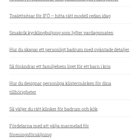
Toalettsitsar för IFÖ – hitta rätt modell redan idag
Smakrik kycklingbuljong som lyfter vardagsmaten
Hur du skapar ett personligt badrum med oväntade detaljer
Så förändrar ett familjehem livet för ett barn i kris
Hur du designar personliga klistermärken för dina
tillhörigheter
Så väljer du rätt klinker för badrum och kök
Fördelarna med att välja marmelad för
föreningsförsäljning