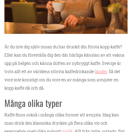
Är du inte dig själv innan du har druckit din första kopp kaffe?
Eller kan du föreställa dig den där härliga känslan av att vakna
upp på helgen och känna doften av nybryggt kaffe. Sverige är
trots allt ett av världens största kaffedrickande
länder
. Så det
vore inte konstigt om du vore en av många som avnjuter en
kopp kaffe då och då.
Många olika typer
Kaffe finns också i många olika former att avnjuta. Idag kan
man drick den klassiska drycken på flera olika vis och
exempelvis med olika mängd
mjölk
. Allt från latte, cortado, flat